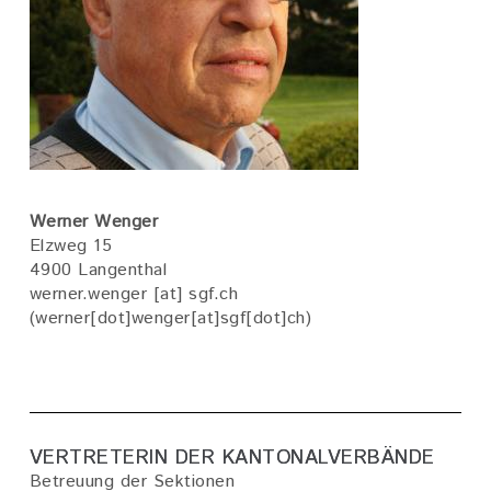
Werner Wenger
Elzweg 15
4900 Langenthal
werner
.
wenger
[at]
sgf
.
ch
(werner[dot]wenger[at]sgf[dot]ch)
VERTRETERIN DER KANTONALVERBÄNDE
Betreuung der Sektionen