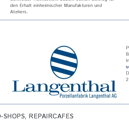
den Erhalt einheimischer Manufakturen und
Ateliers.
Bild
P
B
I
s
D
2
-SHOPS, REPAIRCAFES