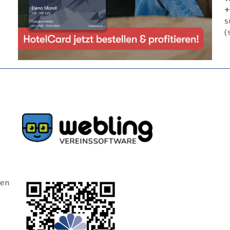
+
s
(
Bild
Bild
hen