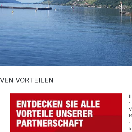
IVEN VORTEILEN
Bild
I
•
V
R
•
l