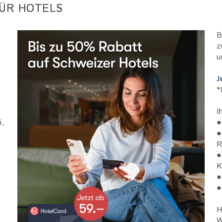
FÜR HOTELS
Bild
B
z
u
J
*
I
i,
●
●
R
●
K
●
●
H
W