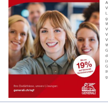
A
L
g
W
V
V
V
W
G
d
(
G
I
g