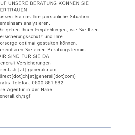
UF UNSERE BERATUNG KÖNNEN SIE
VERTRAUEN
assen Sie uns Ihre persönliche Situation
emeinsam analysieren.
ir geben Ihnen Empfehlungen, wie Sie Ihren
ersicherungsschutz und Ihre
orsorge optimal gestalten können.
ereinbaren Sie einen Beratungstermin.
IR SIND FÜR SIE DA
enerali Versicherungen
irect
.
ch
[at]
generali
.
com
direct[dot]ch[at]generali[dot]com)
ratis-Telefon: 0800 881 882
hre Agentur in der Nähe
enerali.ch/sgf