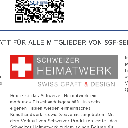
TT FÜR ALLE MITGLIEDER VON SGF-S
Bild
I
M
f
r
«
ag
V
Q
Heute ist das Schweizer Heimatwerk ein
modernes Einzelhandelsgeschäft: In sechs
eigenen Filialen werden einheimisches
Kunsthandwerk, sowie Souvenirs angeboten. Mit
dem Verkauf von Schweizer Produkten leistet das
Schweizer Heimatwerk zudem seinen Beitrag für