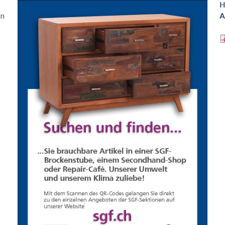
Bild
H
en
A
D